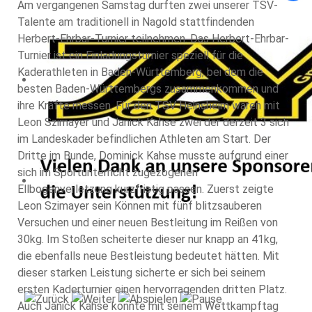
Am vergangenen Samstag durften zwei unserer TSV-
Talente am traditionell in Nagold stattfindenden
Herbert-Ehrbar-Turnier teilnehmen. Das Herbert-Ehrbar-
Turnier ist ein Einladungsturnier speziell für die
Kaderathleten in Baden-Württemberg, bei dem die
besten Baden-Württembergs zusammenkommen und
ihre Kräfte messen. Für den TSV Heinsheim waren mit
Leon Szimayer und Janick Kahse zwei der derzeit 3 sich
im Landeskader befindlichen Athleten am Start. Der
Dritte im Bunde, Dominick Kahse musste aufgrund einer
sich im Sportunterricht zugezogenen
Ellbogenverletzung kurzfristig passen. Zuerst zeigte
Leon Szimayer sein Können mit fünf blitzsauberen
Versuchen und einer neuen Bestleitung im Reißen von
30kg. Im Stoßen scheiterte dieser nur knapp an 41kg,
die ebenfalls neue Bestleistung bedeutet hätten. Mit
dieser starken Leistung sicherte er sich bei seinem
ersten Kaderturnier einen hervorragenden dritten Platz.
Auch Janick Kahse konnte mit seinem Wettkampftag