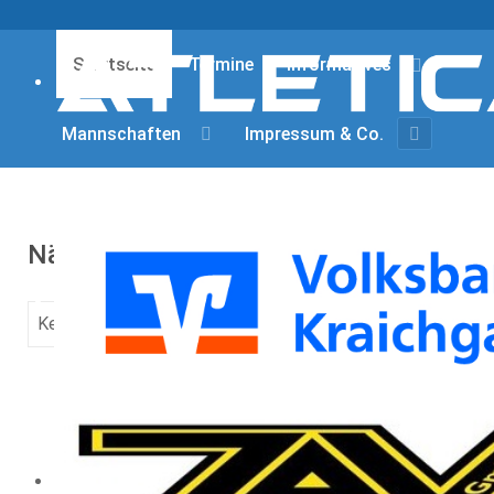
Startseite
Termine
Informatives
Mannschaften
Impressum & Co.
Nächste Termine (5)
Keine Termine