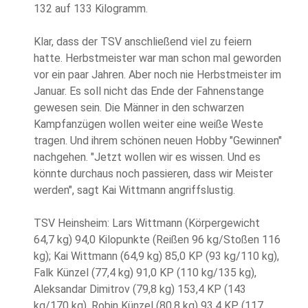
132 auf 133 Kilogramm.
Klar, dass der TSV anschließend viel zu feiern
hatte. Herbstmeister war man schon mal geworden
vor ein paar Jahren. Aber noch nie Herbstmeister im
Januar. Es soll nicht das Ende der Fahnenstange
gewesen sein. Die Männer in den schwarzen
Kampfanzügen wollen weiter eine weiße Weste
tragen. Und ihrem schönen neuen Hobby "Gewinnen"
nachgehen. "Jetzt wollen wir es wissen. Und es
könnte durchaus noch passieren, dass wir Meister
werden", sagt Kai Wittmann angriffslustig.
TSV Heinsheim: Lars Wittmann (Körpergewicht
64,7 kg) 94,0 Kilopunkte (Reißen 96 kg/Stoßen 116
kg); Kai Wittmann (64,9 kg) 85,0 KP (93 kg/110 kg),
Falk Künzel (77,4 kg) 91,0 KP (110 kg/135 kg),
Aleksandar Dimitrov (79,8 kg) 153,4 KP (143
kg/170 kg), Robin Künzel (80,8 kg) 93,4 KP (117