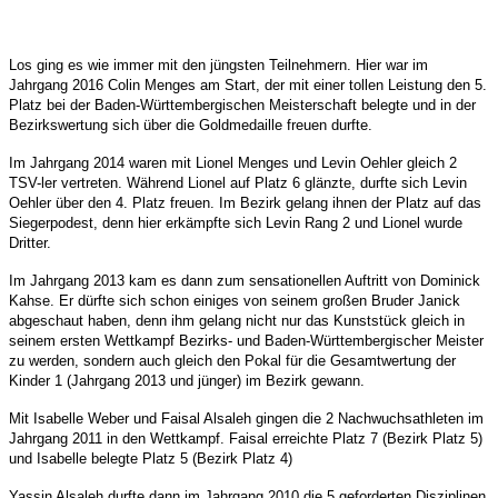
Los ging es wie immer mit den jüngsten Teilnehmern. Hier war im
Jahrgang 2016 Colin Menges am Start, der mit einer tollen Leistung den 5.
Platz bei der Baden-Württembergischen Meisterschaft belegte und in der
Bezirkswertung sich über die Goldmedaille freuen durfte.
Im Jahrgang 2014 waren mit Lionel Menges und Levin Oehler gleich 2
TSV-ler vertreten. Während Lionel auf Platz 6 glänzte, durfte sich Levin
Oehler über den 4. Platz freuen. Im Bezirk gelang ihnen der Platz auf das
Siegerpodest, denn hier erkämpfte sich Levin Rang 2 und Lionel wurde
Dritter.
Im Jahrgang 2013 kam es dann zum sensationellen Auftritt von Dominick
Kahse. Er dürfte sich schon einiges von seinem großen Bruder Janick
abgeschaut haben, denn ihm gelang nicht nur das Kunststück gleich in
seinem ersten Wettkampf Bezirks- und Baden-Württembergischer Meister
zu werden, sondern auch gleich den Pokal für die Gesamtwertung der
Kinder 1 (Jahrgang 2013 und jünger) im Bezirk gewann.
Mit Isabelle Weber und Faisal Alsaleh gingen die 2 Nachwuchsathleten im
Jahrgang 2011 in den Wettkampf. Faisal erreichte Platz 7 (Bezirk Platz 5)
und Isabelle belegte Platz 5 (Bezirk Platz 4)
Yassin Alsaleh durfte dann im Jahrgang 2010 die 5 geforderten Disziplinen