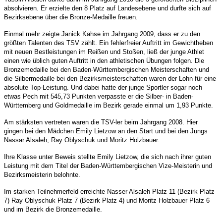
absolvieren. Er erzielte den 8 Platz auf Landesebene und durfte sich auf
Bezirksebene über die Bronze-Medaille freuen.
Einmal mehr zeigte Janick Kahse im Jahrgang 2009, dass er zu den
größten Talenten des TSV zählt. Ein fehlerfreier Auftritt im Gewichtheben
mit neuen Bestleistungen im Reißen und Stoßen, ließ der junge Athlet
einen wie üblich guten Auftritt in den athletischen Übungen folgen. Die
Bronzemedaille bei den Baden-Württembergischen Meisterschaften und
die Silbermedaille bei den Bezirksmeisterschaften waren der Lohn für eine
absolute Top-Leistung. Und dabei hatte der junge Sportler sogar noch
etwas Pech mit 545,73 Punkten verpasste er die Silber- in Baden-
Württemberg und Goldmedaille im Bezirk gerade einmal um 1,93 Punkte.
Am stärksten vertreten waren die TSV-ler beim Jahrgang 2008. Hier
gingen bei den Mädchen Emily Lietzow an den Start und bei den Jungs
Nassar Alsaleh, Ray Oblyschuk und Moritz Holzbauer.
Ihre Klasse unter Beweis stellte Emily Lietzow, die sich nach ihrer guten
Leistung mit dem Titel der Baden-Württembergischen Vize-Meisterin und
Bezirksmeisterin belohnte.
Im starken Teilnehmerfeld erreichte Nasser Alsaleh Platz 11 (Bezirk Platz
7) Ray Oblyschuk Platz 7 (Bezirk Platz 4) und Moritz Holzbauer Platz 6
und im Bezirk die Bronzemedaille.