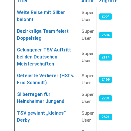
Titel
Autor
Zugriffe
Articles
Weite Reise mit Silber
Super
2554
belohnt
User
Bezirksliga Team feiert
Super
2604
Doppelsieg
User
Gelungener TSV Auftritt
Super
bei den Deutschen
2114
User
Meisterschaften
Gefeierte Verlierer (HSt v.
Super
2469
Eric Schmidt)
User
Silberregen für
Super
2731
Heinsheimer Jungend
User
TSV gewinnt „kleines“
Super
2621
Derby
User