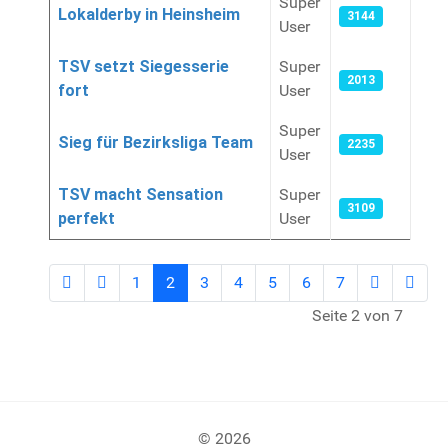
Super
Lokalderby in Heinsheim
3144
User
TSV setzt Siegesserie
Super
2013
fort
User
Super
Sieg für Bezirksliga Team
2235
User
TSV macht Sensation
Super
3109
perfekt
User
1
2
3
4
5
6
7
Seite 2 von 7
© 2026